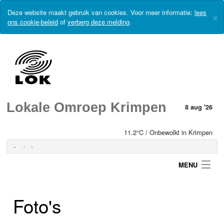
Deze website maakt gebruik van cookies. Voor meer informatie:
lees
×
ons cookie-beleid
of
verberg deze melding
.
Lokale Omroep Krimpen
8 aug '26
11.2°C / Onbewolkt in Krimpen
-
-
MENU
Foto's
Login