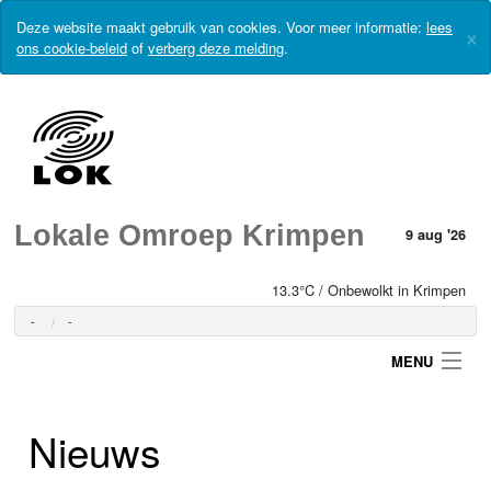
Deze website maakt gebruik van cookies. Voor meer informatie:
lees
×
ons cookie-beleid
of
verberg deze melding
.
Lokale Omroep Krimpen
9 aug '26
13.3°C / Onbewolkt in Krimpen
-
-
MENU
Nieuws
Login