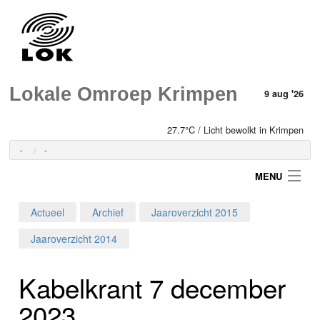
Lokale Omroep Krimpen
9 aug '26
27.7°C / Licht bewolkt in Krimpen
-
-
MENU
Actueel
Archief
Jaaroverzicht 2015
Login
Jaaroverzicht 2014
Home
Kabelkrant 7 december
Programma's
2023