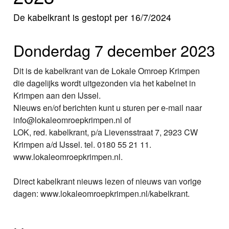
Nieuws
De kabelkrant is gestopt per 16/7/2024
Foto's
Donderdag 7 december 2023
Video
Dit is de kabelkrant van de Lokale Omroep Krimpen
die dagelijks wordt uitgezonden via het kabelnet in
Webcam
Krimpen aan den IJssel.
Nieuws en/of berichten kunt u sturen per e-mail naar
Info
info@lokaleomroepkrimpen.nl of
LOK, red. kabelkrant, p/a Lievensstraat 7, 2923 CW
Krimpen a/d IJssel. tel. 0180 55 21 11.
www.lokaleomroepkrimpen.nl.
Direct kabelkrant nieuws lezen of nieuws van vorige
dagen: www.lokaleomroepkrimpen.nl/kabelkrant.