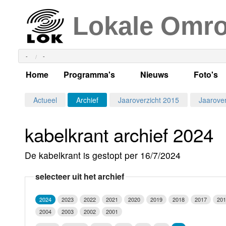
Lokale Omr
-
-
Home
Programma's
Nieuws
Foto's
Alle dagen
Actueel Lokaal Nieuw
Algeme
Actueel
Archief
Jaaroverzicht 2015
Jaarover
Weekschema
LOK nieuws
Evenem
kabelkrant archief 2024
Per dag
Kabelkrant
Progra
Maandag
De kabelkrant is gestopt per 16/7/2024
Alle programma's
Columns
Smoele
Dinsdag
selecteer uit het archief
Uitzending gemist?
RSS feed
Woensdag
2024
2023
2022
2021
2020
2019
2018
2017
201
Luister LOK Live
Donderdag
2004
2003
2002
2001