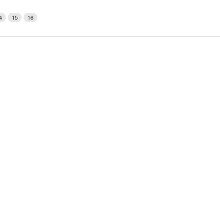
Weerman
4
15
16
Over Krimpen a/d IJssel