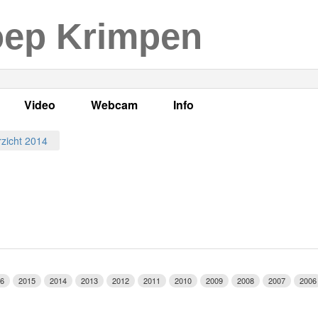
oep Krimpen
Video
Webcam
Info
s
en
LOK TV
Live webcam
Adres, telefoonnummer en
zicht 2014
enten
LOK TV live
Opnames webcam
Adverteren
mma's
Video Krimpen aan den IJssel
Persberichten
nboek
Bestuur
Vacatures
6
2015
2014
2013
2012
2011
2010
2009
2008
2007
2006
Programmabeleid Bepalen