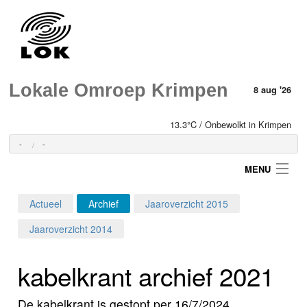
Lokale Omroep Krimpen
8 aug '26
13.3°C / Onbewolkt in Krimpen
-
-
MENU
Actueel
Archief
Jaaroverzicht 2015
Login
Jaaroverzicht 2014
Home
kabelkrant archief 2021
Programma's
De kabelkrant is gestopt per 16/7/2024