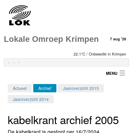
Lokale Omroep Krimpen
7 aug '26
22.1°C / Onbewolkt in Krimpen
-
-
MENU
Actueel
Archief
Jaaroverzicht 2015
Login
Jaaroverzicht 2014
Home
kabelkrant archief 2005
Programma's
De kabelkrant is gestopt per 16/7/2024