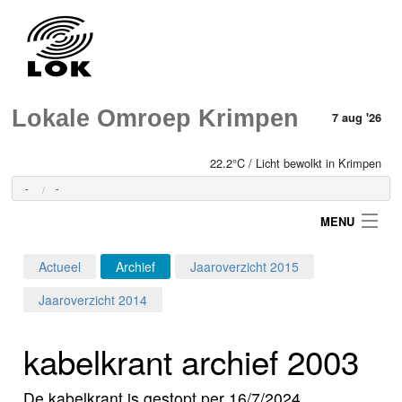
Lokale Omroep Krimpen
7 aug '26
22.2°C / Licht bewolkt in Krimpen
-
-
MENU
Actueel
Archief
Jaaroverzicht 2015
Login
Jaaroverzicht 2014
Home
kabelkrant archief 2003
Programma's
De kabelkrant is gestopt per 16/7/2024