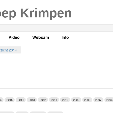
oep Krimpen
Video
Webcam
Info
s
en
LOK TV
Live webcam
Adres, telefoonnummer en
zicht 2014
enten
LOK TV live
Opnames webcam
Adverteren
mma's
Video Krimpen aan den IJssel
Persberichten
nboek
Bestuur
Vacatures
6
2015
2014
2013
2012
2011
2010
2009
2008
2007
2006
Programmabeleid Bepalen