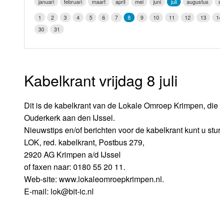
januari
februari
maart
april
mei
juni
juli
augustus
LOK schijf
Vrijdag
1
2
3
4
5
6
7
8
9
10
11
12
13
1
Oude LOK programma's
30
31
Zaterdag
Zondag
Kabelkrant vrijdag 8 juli
Dit is de kabelkrant van de Lokale Omroep Krimpen, die 
Ouderkerk aan den IJssel.
Nieuwstips en/of berichten voor de kabelkrant kunt u stu
LOK, red. kabelkrant, Postbus 279,
2920 AG Krimpen a/d IJssel
of faxen naar: 0180 55 20 11.
Web-site: www.lokaleomroepkrimpen.nl.
E-mail: lok@bit-ic.nl