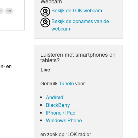
Webcam
Bekijk de LOK webcam
8
29
Bekijk de opnames van de
webcam
Luisteren met smartphones en
tablets?
en- en
Live
Gebruik
TuneIn
voor
Android
BlackBerry
iPhone / iPad
Windows Phone
en zoek op "LOK radio"