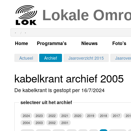
Lokale Omr
-
-
Home
Programma's
Nieuws
Foto's
Alle dagen
Actueel Lokaal Nieuw
Algeme
Actueel
Archief
Jaaroverzicht 2015
Jaarover
Weekschema
LOK nieuws
Evenem
kabelkrant archief 2005
Per dag
Kabelkrant
Progra
Maandag
De kabelkrant is gestopt per 16/7/2024
Alle programma's
Columns
Smoele
Dinsdag
selecteer uit het archief
Uitzending gemist?
RSS feed
Woensdag
2024
2023
2022
2021
2020
2019
2018
2017
201
Luister LOK Live
Donderdag
2004
2003
2002
2001