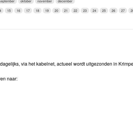
september
oktober
november
december
Weerman
4
15
16
17
18
19
20
21
22
23
24
25
26
27
2
Over Krimpen a/d IJssel
dagelijks, via het kabelnet, actueel wordt uitgezonden in Krimp
ren naar: