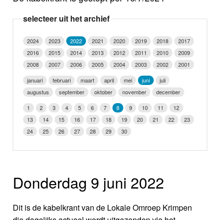
Nieuws
selecteer uit het archief
Foto's
2024
2023
2022
2021
2020
2019
2018
2017
2016
2015
2014
2013
2012
2011
2010
2009
Video
2008
2007
2006
2005
2004
2003
2002
2001
Webcam
januari
februari
maart
april
mei
juni
juli
augustus
september
oktober
november
december
Info
1
2
3
4
5
6
7
8
9
10
11
12
13
14
15
16
17
18
19
20
21
22
23
24
25
26
27
28
29
30
Donderdag 9 juni 2022
Dit is de kabelkrant van de Lokale Omroep Krimpen
die dagelijks actueel wordt uitgezonden via het