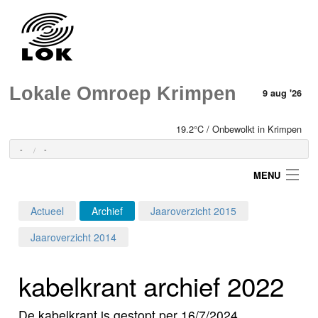
Lokale Omroep Krimpen
9 aug '26
19.2°C / Onbewolkt in Krimpen
-
-
MENU
Actueel
Archief
Jaaroverzicht 2015
Login
Jaaroverzicht 2014
Home
kabelkrant archief 2022
Programma's
De kabelkrant is gestopt per 16/7/2024