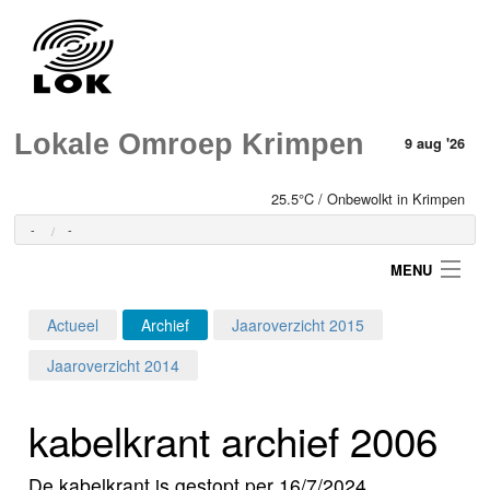
Lokale Omroep Krimpen
9 aug '26
25.5°C / Onbewolkt in Krimpen
-
-
MENU
Actueel
Archief
Jaaroverzicht 2015
Login
Jaaroverzicht 2014
Home
kabelkrant archief 2006
Programma's
De kabelkrant is gestopt per 16/7/2024