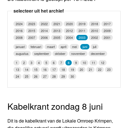
Nieuws
selecteer uit het archief
Foto's
2024
2023
2022
2021
2020
2019
2018
2017
2016
2015
2014
2013
2012
2011
2010
2009
Video
2008
2007
2006
2005
2004
2003
2002
2001
Webcam
januari
februari
maart
april
mei
juni
juli
augustus
september
oktober
november
december
Info
1
2
3
4
5
6
7
8
9
10
11
12
13
14
15
16
17
18
19
20
21
22
23
24
25
26
27
28
29
30
Kabelkrant zondag 8 juni
Dit is de kabelkrant van de Lokale Omroep Krimpen,
die dagelijks actueel wordt uitgezonden in Krimpen-