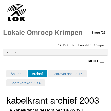
Lokale Omroep Krimpen
8 aug '26
17.1°C / Licht bewolkt in Krimpen
-
-
MENU
Actueel
Archief
Jaaroverzicht 2015
Login
Jaaroverzicht 2014
Home
kabelkrant archief 2003
Programma's
De kabelkrant is gestopt per 16/7/2024