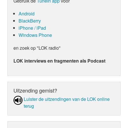
Gebruik de
TuneIn app
voor
Android
BlackBerry
iPhone / iPad
Windows Phone
en zoek op "LOK radio"
LOK interviews en fragmenten als Podcast
Uitzending gemist?
Luister de uit­zen­din­gen van de LOK online
terug