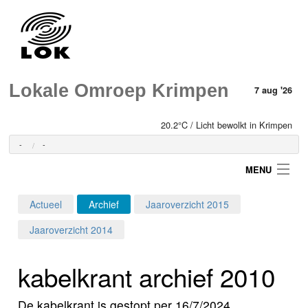
Lokale Omroep Krimpen
7 aug '26
20.2°C / Licht bewolkt in Krimpen
-
-
MENU
Actueel
Archief
Jaaroverzicht 2015
Login
Jaaroverzicht 2014
Home
kabelkrant archief 2010
Programma's
De kabelkrant is gestopt per 16/7/2024