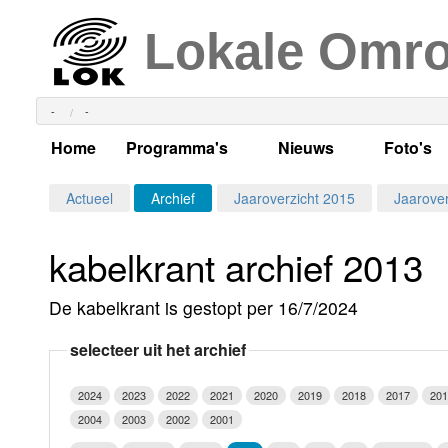
Lokale Omr
-
-
Home
Programma's
Nieuws
Foto's
Alle dagen
Actueel Lokaal Nieuw
Algeme
Actueel
Archief
Jaaroverzicht 2015
Jaarover
Weekschema
LOK nieuws
Evenem
kabelkrant archief 2013
Per dag
Kabelkrant
Progra
Maandag
De kabelkrant is gestopt per 16/7/2024
Alle programma's
Columns
Smoele
Dinsdag
selecteer uit het archief
Uitzending gemist?
RSS feed
Woensdag
2024
2023
2022
2021
2020
2019
2018
2017
201
Luister LOK Live
Donderdag
2004
2003
2002
2001