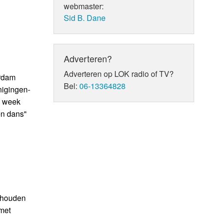
webmaster:
Sid B. Dane
Adverteren?
Adverteren op LOK radio of TV?
erdam
Bel:
06-13364828
nigingen-
e week
en dans"
gehouden
met