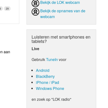
Bekijk de LOK webcam
8
29
Bekijk de opnames van de
webcam
Luisteren met smartphones en
tablets?
Live
en aan
Gebruik
TuneIn
voor
Android
BlackBerry
iPhone / iPad
Windows Phone
en zoek op "LOK radio"