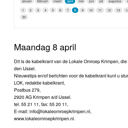
januari
februari
maart
april
mei
juni
juli
augustus
LOK schijf
Vrijdag
1
2
3
4
5
6
7
8
9
10
11
12
13
1
Oude LOK programma's
30
Zaterdag
Zondag
Maandag 8 april
Dit is de kabelkrant van de Lokale Omroep Krimpen, die 
den IJssel.
Nieuwstips en/of berichten voor de kabelkrant kunt u stu
LOK, redaktie kabelkrant,
Postbus 279,
2920 AG Krimpen a/d IJssel.
tel. 55 21 11, fax: 55 20 11,
E-mail: info@lokaleomroepkrimpen.nl,
www.lokaleomroepkrimpen.nl.