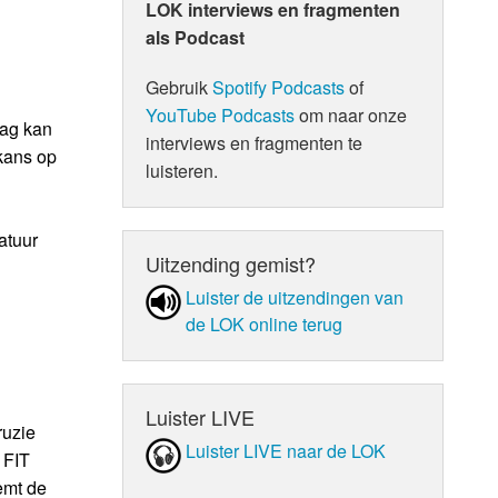
LOK interviews en fragmenten
als Podcast
Gebruik
Spotify Podcasts
of
YouTube Podcasts
om naar onze
dag kan
interviews en fragmenten te
 kans op
luisteren.
atuur
Uitzending gemist?
Luister de uit­zen­din­gen van
de LOK online terug
Luister LIVE
ruzie
Luister LIVE naar de LOK
 FIT
emt de