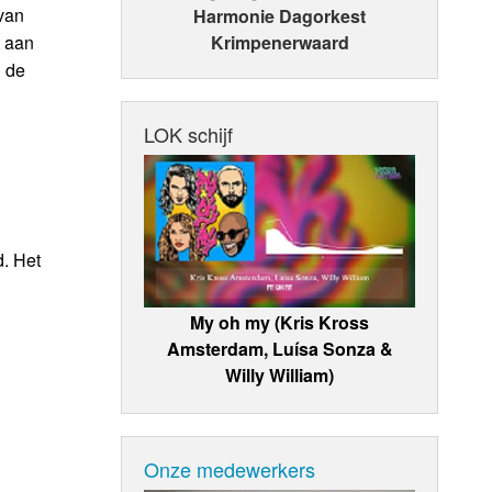
van
Harmonie Dagorkest
t aan
Krimpenerwaard
n de
LOK schijf
. Het
My oh my (Kris Kross
Amsterdam, Luísa Sonza &
Willy William)
Onze medewerkers