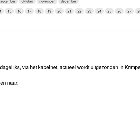
september
oktober
november
december
Weerman
4
15
16
17
18
19
20
21
22
23
24
25
26
27
2
Over Krimpen a/d IJssel
dagelijks, via het kabelnet, actueel wordt uitgezonden in Krimp
ren naar: