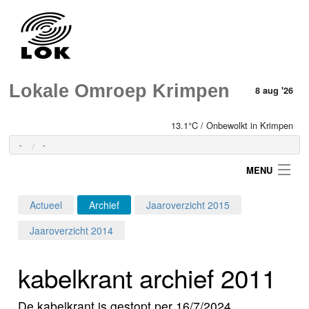
Lokale Omroep Krimpen
8 aug '26
13.1°C / Onbewolkt in Krimpen
-
-
MENU
Actueel
Archief
Jaaroverzicht 2015
Login
Jaaroverzicht 2014
Home
kabelkrant archief 2011
Programma's
De kabelkrant is gestopt per 16/7/2024