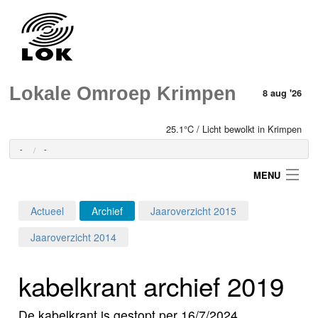
Lokale Omroep Krimpen
8 aug '26
25.1°C / Licht bewolkt in Krimpen
-
-
MENU
Actueel
Archief
Jaaroverzicht 2015
Login
Jaaroverzicht 2014
Home
kabelkrant archief 2019
Programma's
De kabelkrant is gestopt per 16/7/2024