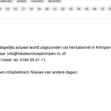
september
oktober
november
december
Weerman
4
15
16
17
18
19
20
21
22
23
24
25
26
27
2
Over Krimpen a/d IJssel
dagelijks actueel wordt uitgezonden via het kabelnet in Krimpe
naar: info@lokaleomroepkrimpen.nl, of:
IJssel. tel. 0180-55 21 11,
en.nl/kabelkrant. Nieuws van andere dagen: