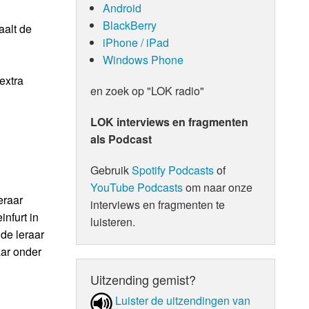
Android
BlackBerry
aalt de
iPhone / iPad
Windows Phone
extra
en zoek op "LOK radio"
LOK interviews en fragmenten
als Podcast
Gebruik
Spotify Podcasts
of
YouTube Podcasts
om naar onze
eraar
interviews en fragmenten te
nfurt in
luisteren.
lde leraar
aar onder
Uitzending gemist?
Luister de uit­zen­din­gen van