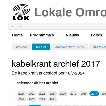
Lokale Omr
-
-
Home
Programma's
Nieuws
Foto's
Alle dagen
Actueel Lokaal Nieuw
Algeme
Actueel
Archief
Jaaroverzicht 2015
Jaarover
Weekschema
LOK nieuws
Evenem
kabelkrant archief 2017
Per dag
Kabelkrant
Progra
Maandag
De kabelkrant is gestopt per 16/7/2024
Alle programma's
Columns
Smoele
Dinsdag
selecteer uit het archief
Uitzending gemist?
RSS feed
Woensdag
2024
2023
2022
2021
2020
2019
2018
2017
201
Luister LOK Live
Donderdag
2004
2003
2002
2001