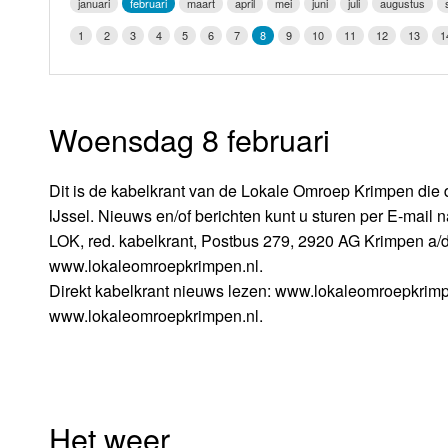
januari
februari
maart
april
mei
juni
juli
augustus
LOK schijf
Vrijdag
1
2
3
4
5
6
7
8
9
10
11
12
13
1
Oude LOK programma's
Zaterdag
Zondag
Woensdag 8 februari
Dit is de kabelkrant van de Lokale Omroep Krimpen die 
IJssel. Nieuws en/of berichten kunt u sturen per E-mail 
LOK, red. kabelkrant, Postbus 279, 2920 AG Krimpen a/d 
www.lokaleomroepkrimpen.nl.
Direkt kabelkrant nieuws lezen: www.lokaleomroepkrimp
www.lokaleomroepkrimpen.nl.
Het weer