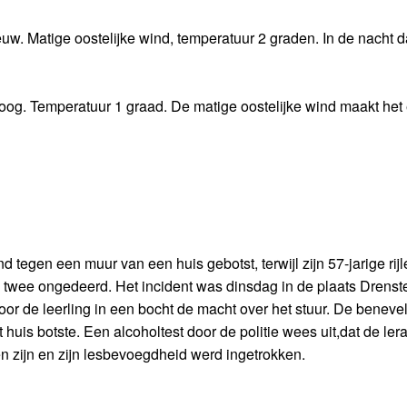
w. Matige oostelijke wind, temperatuur 2 graden. In de nacht d
oog. Temperatuur 1 graad. De matige oostelijke wind maakt het 
d tegen een muur van een huis gebotst, terwijl zijn 57-jarige rijl
twee ongedeerd. Het incident was dinsdag in de plaats Drenstei
loor de leerling in een bocht de macht over het stuur. De beneve
huis botste. Een alcoholtest door de politie wees uit,dat de ler
en zijn en zijn lesbevoegdheid werd ingetrokken.