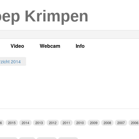
oep Krimpen
Video
Webcam
Info
s
en
LOK TV
Live webcam
Adres, telefoonnummer en
zicht 2014
enten
LOK TV live
Opnames webcam
Adverteren
mma's
Video Krimpen aan den IJssel
Persberichten
nboek
Bestuur
Vacatures
6
2015
2014
2013
2012
2011
2010
2009
2008
2007
2006
Programmabeleid Bepalen