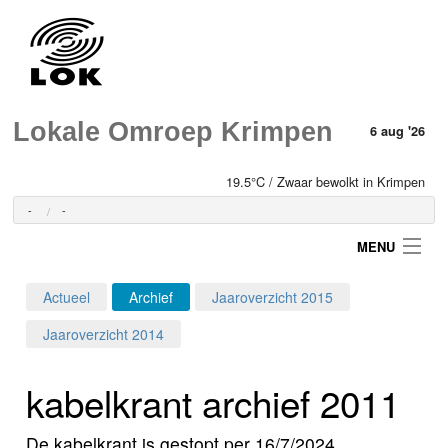
Lokale Omroep Krimpen
6 aug '26
19.5°C / Zwaar bewolkt in Krimpen
-
-
MENU
Actueel
Archief
Jaaroverzicht 2015
Login
Jaaroverzicht 2014
Home
kabelkrant archief 2011
Programma's
De kabelkrant is gestopt per 16/7/2024