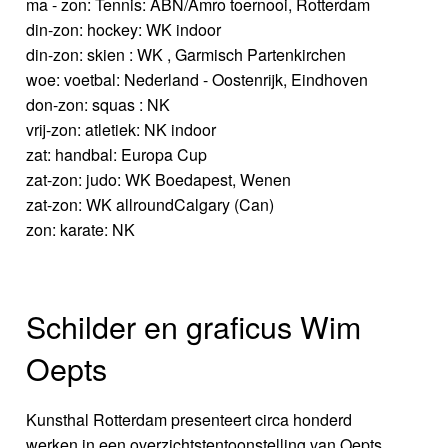
ma - zon: Tennis: ABN/Amro toernooi, Rotterdam
din-zon: hockey: WK indoor
din-zon: skien : WK , Garmisch Partenkirchen
woe: voetbal: Nederland - Oostenrijk, Eindhoven
don-zon: squas : NK
vrij-zon: atletiek: NK indoor
zat: handbal: Europa Cup
zat-zon: judo: WK Boedapest, Wenen
zat-zon: WK allroundCalgary (Can)
zon: karate: NK
Schilder en graficus Wim
Oepts
Kunsthal Rotterdam presenteert circa honderd
werken in een overzichtstentoonstelling van Oepts