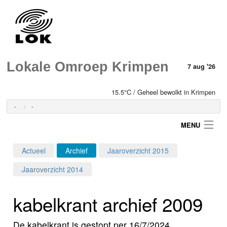
Lokale Omroep Krimpen
7 aug '26
15.5°C / Geheel bewolkt in Krimpen
-
-
MENU
Actueel
Archief
Jaaroverzicht 2015
Login
Jaaroverzicht 2014
Home
kabelkrant archief 2009
Programma's
De kabelkrant is gestopt per 16/7/2024