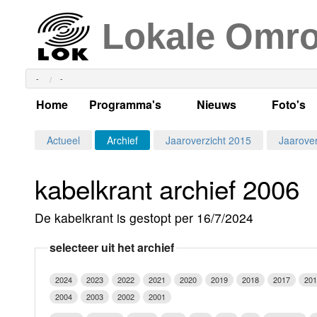
Lokale Omr
-
-
Home
Programma's
Nieuws
Foto's
Alle dagen
Actueel Lokaal Nieuw
Algeme
Actueel
Archief
Jaaroverzicht 2015
Jaarover
Weekschema
LOK nieuws
Evenem
kabelkrant archief 2006
Per dag
Kabelkrant
Progra
Maandag
De kabelkrant is gestopt per 16/7/2024
Alle programma's
Columns
Smoele
Dinsdag
selecteer uit het archief
Uitzending gemist?
RSS feed
Woensdag
2024
2023
2022
2021
2020
2019
2018
2017
201
Luister LOK Live
Donderdag
2004
2003
2002
2001