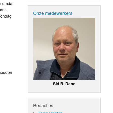
jn omdat
ant.
Onze medewerkers
 zondag
rgoeden
Sid B. Dane
Redacties