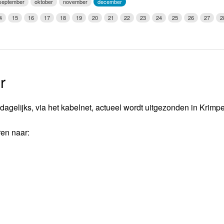
september
oktober
november
december
Weerman
4
15
16
17
18
19
20
21
22
23
24
25
26
27
2
Over Krimpen a/d IJssel
r
dagelijks, via het kabelnet, actueel wordt uitgezonden in Krimp
ren naar: