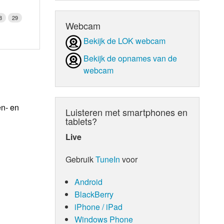
8
29
Webcam
Bekijk de LOK webcam
Bekijk de opnames van de
webcam
en- en
Luisteren met smartphones en
tablets?
Live
Gebruik
TuneIn
voor
Android
BlackBerry
iPhone / iPad
Windows Phone