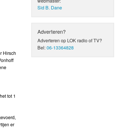
webmaster:
Sid B. Dane
Adverteren?
Adverteren op LOK radio of TV?
Bel:
06-13364828
r Hirsch
Vonhoff
ene
et tot 1
gevoerd,
ijen er