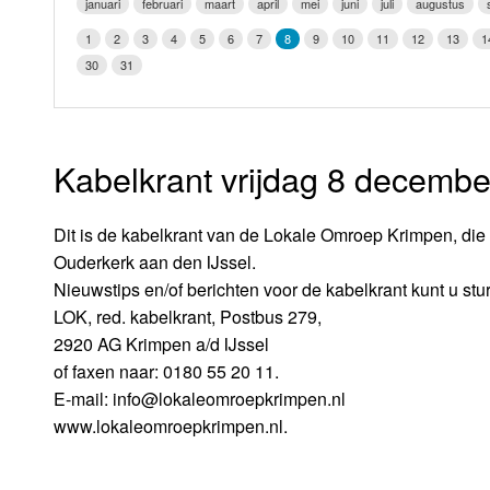
januari
februari
maart
april
mei
juni
juli
augustus
LOK schijf
Vrijdag
1
2
3
4
5
6
7
8
9
10
11
12
13
1
Oude LOK programma's
30
31
Zaterdag
Zondag
Kabelkrant vrijdag 8 decembe
Dit is de kabelkrant van de Lokale Omroep Krimpen, die 
Ouderkerk aan den IJssel.
Nieuwstips en/of berichten voor de kabelkrant kunt u stu
LOK, red. kabelkrant, Postbus 279,
2920 AG Krimpen a/d IJssel
of faxen naar: 0180 55 20 11.
E-mail: info@lokaleomroepkrimpen.nl
www.lokaleomroepkrimpen.nl.