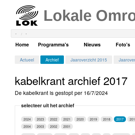
Lokale Omr
-
-
Home
Programma's
Nieuws
Foto's
Alle dagen
Actueel Lokaal Nieuw
Algeme
Actueel
Archief
Jaaroverzicht 2015
Jaarover
Weekschema
LOK nieuws
Evenem
kabelkrant archief 2017
Per dag
Kabelkrant
Progra
Maandag
De kabelkrant is gestopt per 16/7/2024
Alle programma's
Columns
Smoele
Dinsdag
selecteer uit het archief
Uitzending gemist?
RSS feed
Woensdag
2024
2023
2022
2021
2020
2019
2018
2017
201
Luister LOK Live
Donderdag
2004
2003
2002
2001