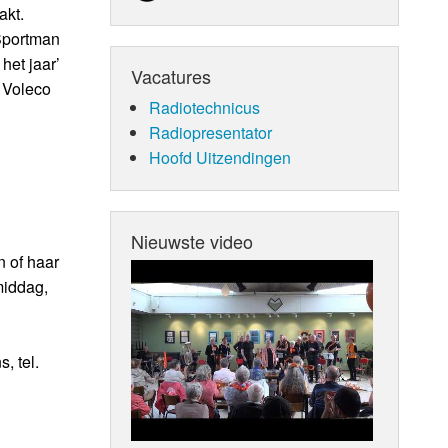
akt.
‘Sportman
het jaar’
Vacatures
 Voleco
Radiotechnicus
Radiopresentator
Hoofd Uitzendingen
Nieuwste video
n of haar
middag,
, tel.