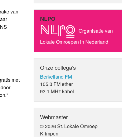
prake van
NLPO
naar
 NS
Organisatie van
Lokale Omroepen in Nederland
Onze collega's
Berkelland FM
ratis met
105.3 FM ether
 door
93.1 MHz kabel
on."
Webmaster
© 2026 St. Lokale Omroep
Krimpen