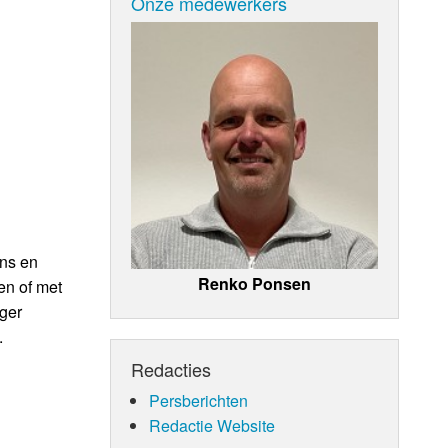
Onze medewerkers
ens en
Renko Ponsen
en of met
iger
.
Redacties
Persberichten
Redactie Website