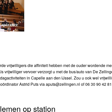
de vrijwilligers die affiniteit hebben met de ouder wordende m
s vrijwilliger vervoer verzorgt u met de bus/auto van De Zelling
agactiviteiten in Capelle aan den IJssel. Zou u ook wel vrijwill
oördinator Astrid Puts via aputs@zellingen.nl of 06 30 90 42 81
blemen op station