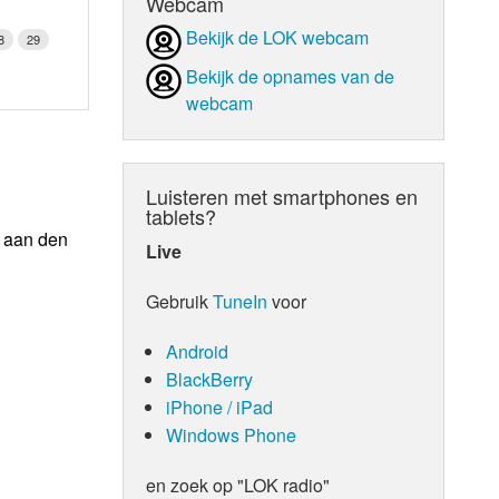
Webcam
Bekijk de LOK webcam
8
29
Bekijk de opnames van de
webcam
Luisteren met smartphones en
tablets?
n aan den
Live
Gebruik
TuneIn
voor
Android
BlackBerry
iPhone / iPad
Windows Phone
en zoek op "LOK radio"