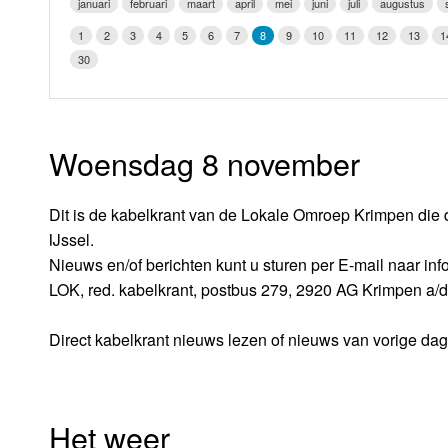
januari
februari
maart
april
mei
juni
juli
augustus
LOK schijf
Vrijdag
1
2
3
4
5
6
7
8
9
10
11
12
13
1
Oude LOK programma's
30
Zaterdag
Zondag
Woensdag 8 november
Dit is de kabelkrant van de Lokale Omroep Krimpen die 
IJssel.
Nieuws en/of berichten kunt u sturen per E-mail naar i
LOK, red. kabelkrant, postbus 279, 2920 AG Krimpen a/d
Direct kabelkrant nieuws lezen of nieuws van vorige da
Het weer