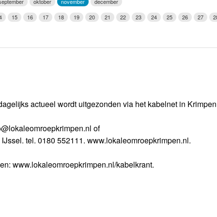
september
oktober
november
december
Weerman
4
15
16
17
18
19
20
21
22
23
24
25
26
27
2
Over Krimpen a/d IJssel
dagelijks actueel wordt uitgezonden via het kabelnet in Krimpe
nfo@lokaleomroepkrimpen.nl of
 IJssel. tel. 0180 552111. www.lokaleomroepkrimpen.nl.
gen: www.lokaleomroepkrimpen.nl/kabelkrant.