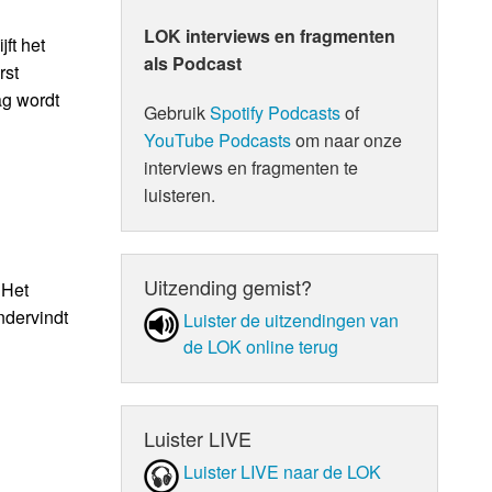
LOK interviews en fragmenten
ft het
als Podcast
rst
ag wordt
Gebruik
Spotify Podcasts
of
YouTube Podcasts
om naar onze
interviews en fragmenten te
luisteren.
Uitzending gemist?
 Het
ndervindt
Luister de uit­zen­din­gen van
de LOK online terug
Luister LIVE
Luister LIVE naar de LOK