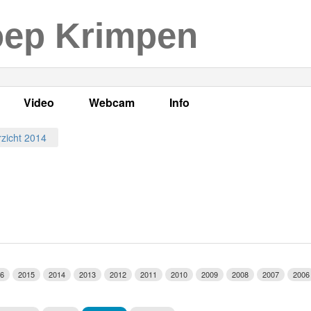
oep Krimpen
Video
Webcam
Info
s
en
LOK TV
Live webcam
Adres, telefoonnummer en
zicht 2014
enten
LOK TV live
Opnames webcam
Adverteren
mma's
Video Krimpen aan den IJssel
Persberichten
nboek
Bestuur
Vacatures
6
2015
2014
2013
2012
2011
2010
2009
2008
2007
2006
Programmabeleid Bepalen