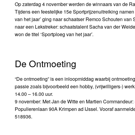
Op zaterdag 4 november werden de winnaars van de R
Tijdens een feestelijke 15e Sportprijzenuitreiking name
van het jaar’ ging naar schaatser Remco Schouten van ST
naar een Lekstreker: schaatstalent Sacha van der Weid
won de titel ‘Sportploeg van het jaar’.
De Ontmoeting
“De ontmoeting” is een inloopmiddag waarbij ontmoeting me
passie zoals bijvoorbeeld een hobby, (vrijwilligers-) w
14.00 – 16.00 uur.
9 november: Met Jan de Witte en Martien Commandeur: 
Populierenlaan 90A Krimpen ad IJssel. Vooraf aanmelden i
518936.