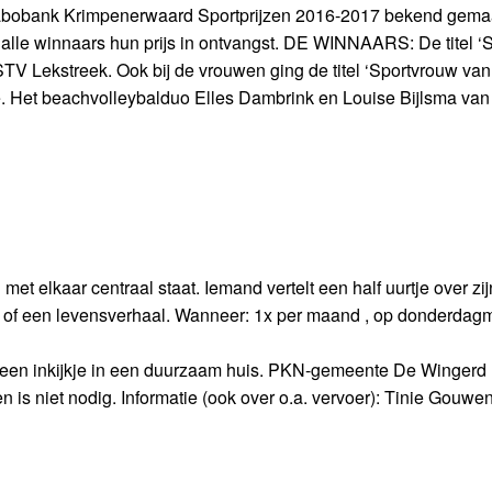
abobank Krimpenerwaard Sportprijzen 2016-2017 bekend gema
n alle winnaars hun prijs in ontvangst. DE WINNAARS: De titel 
V Lekstreek. Ook bij de vrouwen ging de titel ‘Sportvrouw van 
e. Het beachvolleybalduo Elles Dambrink en Louise Bijlsma van
t elkaar centraal staat. Iemand vertelt een half uurtje over zij
erk of een levensverhaal. Wanneer: 1x per maand , op donderdag
een inkijkje in een duurzaam huis. PKN-gemeente De Wingerd
s niet nodig. Informatie (ook over o.a. vervoer): Tinie Gouwens