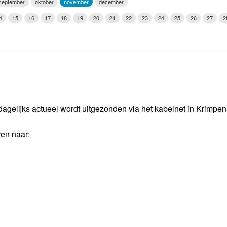
september
oktober
november
december
Weerman
4
15
16
17
18
19
20
21
22
23
24
25
26
27
2
Over Krimpen a/d IJssel
dagelijks actueel wordt uitgezonden via het kabelnet in Krimpe
ren naar: