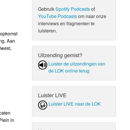
Gebruik
Spotify Podcasts
of
YouTube Podcasts
om naar onze
interviews en fragmenten te
luisteren.
nsopkomst
ing. Aan
dwest,
Uitzending gemist?
Luister de uit­zen­din­gen van
de LOK online terug
Luister LIVE
Luister LIVE naar de LOK
caten
lein in