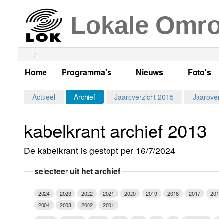
Lokale Omr
-
-
Home
Programma's
Nieuws
Foto's
Alle dagen
Actueel Lokaal Nieuw
Algeme
Actueel
Archief
Jaaroverzicht 2015
Jaarover
Weekschema
LOK nieuws
Evenem
kabelkrant archief 2013
Per dag
Kabelkrant
Progra
Maandag
De kabelkrant is gestopt per 16/7/2024
Alle programma's
Columns
Smoele
Dinsdag
selecteer uit het archief
Uitzending gemist?
RSS feed
Woensdag
2024
2023
2022
2021
2020
2019
2018
2017
201
Luister LOK Live
Donderdag
2004
2003
2002
2001