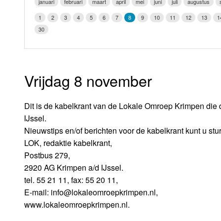
januari
februari
maart
april
mei
juni
juli
augustus
LOK schijf
Vrijdag
1
2
3
4
5
6
7
8
9
10
11
12
13
1
Oude LOK programma's
30
Zaterdag
Zondag
Vrijdag 8 november
Dit is de kabelkrant van de Lokale Omroep Krimpen die 
IJssel.
Nieuwstips en/of berichten voor de kabelkrant kunt u stu
LOK, redaktie kabelkrant,
Postbus 279,
2920 AG Krimpen a/d IJssel.
tel. 55 21 11, fax: 55 20 11,
E-mail: info@lokaleomroepkrimpen.nl,
www.lokaleomroepkrimpen.nl.