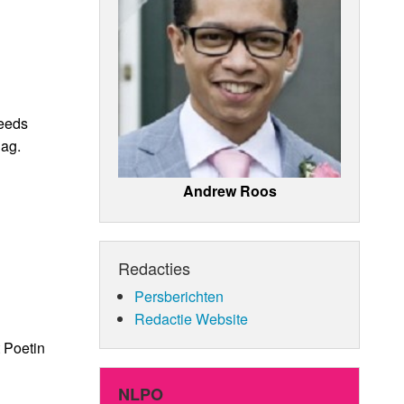
teeds
dag.
Andrew Roos
Redacties
Persberichten
Redactie Website
 Poetin
NLPO