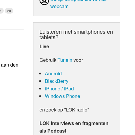
webcam
8
29
Luisteren met smartphones en
tablets?
Live
Gebruik
TuneIn
voor
n aan den
Android
BlackBerry
iPhone / iPad
Windows Phone
en zoek op "LOK radio"
LOK interviews en fragmenten
als Podcast