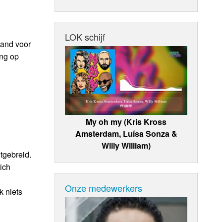
LOK schijf
aand voor
ing op
My oh my (Kris Kross
Amsterdam, Luísa Sonza &
Willy William)
tgebreid.
ich
Onze medewerkers
k niets