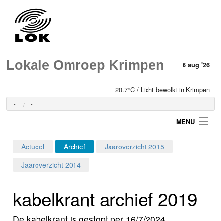
Lokale Omroep Krimpen
6 aug '26
20.7°C / Licht bewolkt in Krimpen
-
-
MENU
Actueel
Archief
Jaaroverzicht 2015
Login
Jaaroverzicht 2014
Home
kabelkrant archief 2019
Programma's
De kabelkrant is gestopt per 16/7/2024