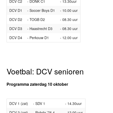
DCV C2
- DONK C1
- 13.30uur
DCV D1
- Soccer Boys D1
- 10.00 uur
DCV D2
- TOGB D2
- 08.30 uur
DCV D3
- Haastrecht D3
- 08.30 uur
DCV D4
- Perkouw D1
- 12.00 uur
Voetbal: DCV senioren
Programma zaterdag 10 oktober
DCV 1 (zat)
- SDV 1
- 14.30uur
DCV 2 (zat)
- Rohda '76 4
- 12.00 uur