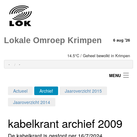
Lokale Omroep Krimpen
6 aug '26
14.5°C / Geheel bewolkt in Krimpen
-
-
MENU
Actueel
Archief
Jaaroverzicht 2015
Login
Jaaroverzicht 2014
Home
kabelkrant archief 2009
Programma's
De kabelkrant is gestopt per 16/7/2024