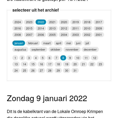
Nieuws
selecteer uit het archief
Foto's
2024
2023
2022
2021
2020
2019
2018
2017
2016
2015
2014
2013
2012
2011
2010
2009
Video
2008
2007
2006
2005
2004
2003
2002
2001
Webcam
januari
februari
maart
april
mei
juni
juli
augustus
september
oktober
november
december
Info
1
2
3
4
5
6
7
8
9
10
11
12
13
14
15
16
17
18
19
20
21
22
23
24
25
26
27
28
29
30
31
Zondag 9 januari 2022
Dit is de kabelkrant van de Lokale Omroep Krimpen
die dagelijks actueel wordt uitgezonden via het