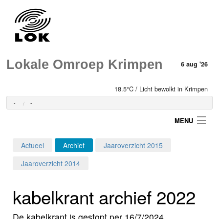
Lokale Omroep Krimpen
6 aug '26
18.5°C / Licht bewolkt in Krimpen
-
-
MENU
Actueel
Archief
Jaaroverzicht 2015
Login
Jaaroverzicht 2014
Home
kabelkrant archief 2022
Programma's
De kabelkrant is gestopt per 16/7/2024