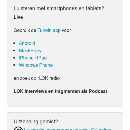
Luisteren met smartphones en tablets?
Live
Gebruik de
TuneIn app
voor
Android
BlackBerry
iPhone / iPad
Windows Phone
en zoek op "LOK radio"
LOK interviews en fragmenten als Podcast
Uitzending gemist?
Luister de uit­zen­din­gen van de LOK online