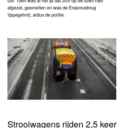
uur. Toen was al het ijs dat zich op de tuien had
afgezet, gesmolten en was de Erasmusbrug
'ijspegelvrij', aldus de politie.
Strooiwagens rijden 2,5 keer