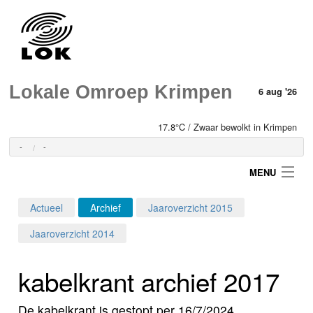
Lokale Omroep Krimpen
6 aug '26
17.8°C / Zwaar bewolkt in Krimpen
-
-
MENU
Actueel
Archief
Jaaroverzicht 2015
Login
Jaaroverzicht 2014
Home
kabelkrant archief 2017
Programma's
De kabelkrant is gestopt per 16/7/2024