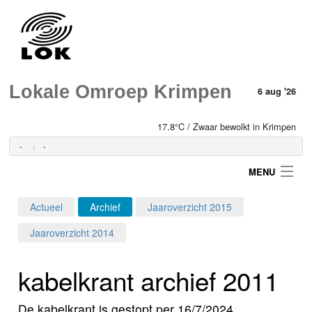
Lokale Omroep Krimpen
6 aug '26
17.8°C / Zwaar bewolkt in Krimpen
-
-
MENU
Actueel
Archief
Jaaroverzicht 2015
Login
Jaaroverzicht 2014
Home
kabelkrant archief 2011
Programma's
De kabelkrant is gestopt per 16/7/2024