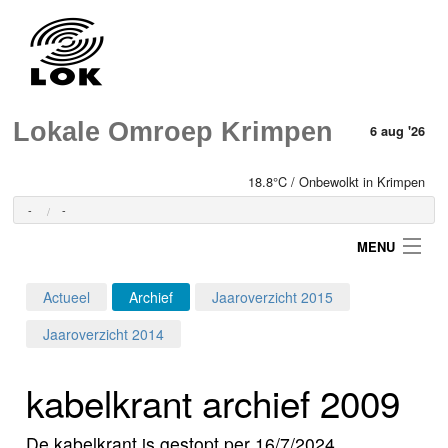
Lokale Omroep Krimpen
6 aug '26
18.8°C / Onbewolkt in Krimpen
-
-
MENU
Actueel
Archief
Jaaroverzicht 2015
Login
Jaaroverzicht 2014
Home
kabelkrant archief 2009
Programma's
De kabelkrant is gestopt per 16/7/2024