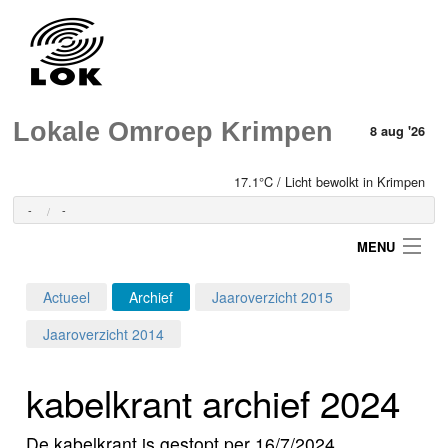
Lokale Omroep Krimpen
8 aug '26
17.1°C / Licht bewolkt in Krimpen
-
-
MENU
Actueel
Archief
Jaaroverzicht 2015
Login
Jaaroverzicht 2014
Home
kabelkrant archief 2024
Programma's
De kabelkrant is gestopt per 16/7/2024