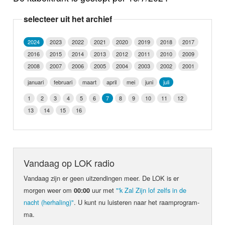
Nieuws
selecteer uit het archief
Foto's
2024
2023
2022
2021
2020
2019
2018
2017
2016
2015
2014
2013
2012
2011
2010
2009
Video
2008
2007
2006
2005
2004
2003
2002
2001
Webcam
januari
februari
maart
april
mei
juni
juli
1
2
3
4
5
6
7
8
9
10
11
12
Info
13
14
15
16
Vandaag op LOK radio
Vandaag zijn er geen uit­zen­din­gen meer. De LOK is er
morgen weer om
uur met
"'k Zal Zijn lof zelfs in de
00:00
nacht (herhaling)"
. U kunt nu luis­teren naar het raam­pro­gram­
ma.