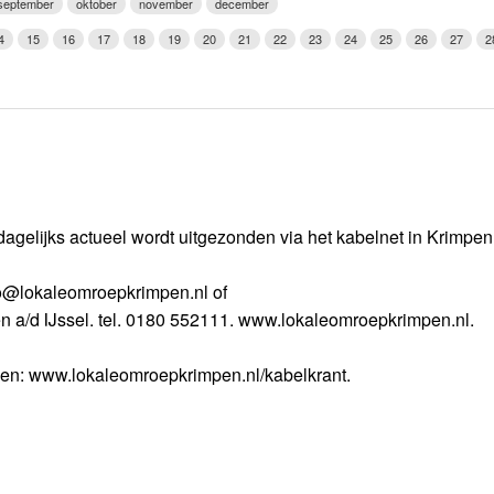
september
oktober
november
december
Weerman
4
15
16
17
18
19
20
21
22
23
24
25
26
27
2
Over Krimpen a/d IJssel
dagelijks actueel wordt uitgezonden via het kabelnet in Krimpe
nfo@lokaleomroepkrimpen.nl of
n a/d IJssel. tel. 0180 552111. www.lokaleomroepkrimpen.nl.
gen: www.lokaleomroepkrimpen.nl/kabelkrant.