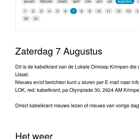
januari
februari
maart
april
mei
juni
juli
augustus
LOK schijf
Vrijdag
1
2
3
4
5
6
7
8
9
10
11
12
13
1
Oude LOK programma's
30
31
Zaterdag
Zondag
Zaterdag 7 Augustus
Dit is de kabelkrant van de Lokale Omroep Krimpen die 
IJssel.
Nieuws en/of berichten kunt u sturen per E-mail naar i
LOK, red. kabelkrant, pa Olympiade 30, 2924 AM Krimpe
Direct kabelkrant nieuws lezen of nieuws van vorige da
Het weer