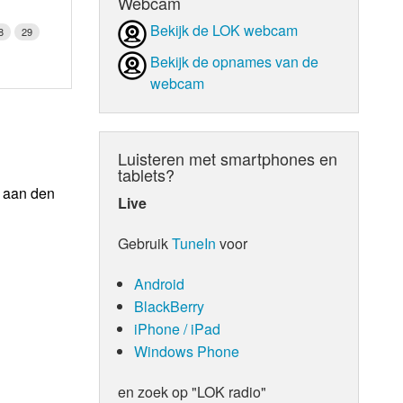
Webcam
Bekijk de LOK webcam
8
29
Bekijk de opnames van de
webcam
Luisteren met smartphones en
tablets?
n aan den
Live
Gebruik
TuneIn
voor
Android
BlackBerry
iPhone / iPad
Windows Phone
en zoek op "LOK radio"