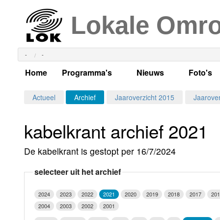
Lokale Omr
-
-
Home
Programma's
Nieuws
Foto's
Alle dagen
Actueel Lokaal Nieuw
Algeme
Actueel
Archief
Jaaroverzicht 2015
Jaarover
Weekschema
LOK nieuws
Evenem
kabelkrant archief 2021
Per dag
Kabelkrant
Progra
Maandag
De kabelkrant is gestopt per 16/7/2024
Alle programma's
Columns
Smoele
Dinsdag
selecteer uit het archief
Uitzending gemist?
RSS feed
Woensdag
2024
2023
2022
2021
2020
2019
2018
2017
201
Luister LOK Live
Donderdag
2004
2003
2002
2001