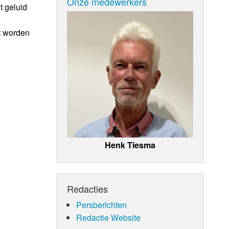
Onze medewerkers
t geluid
ot worden
Henk Tiesma
Redacties
Persberichten
Redactie Website