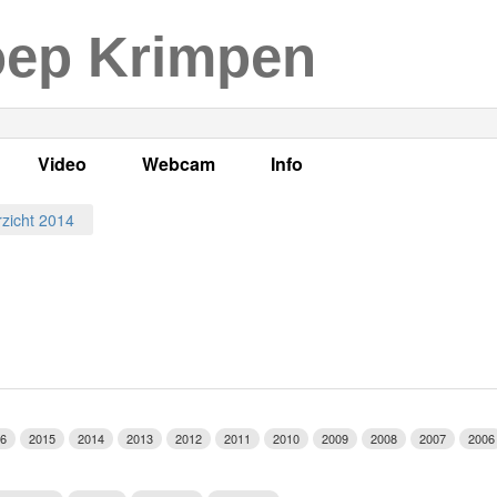
oep Krimpen
Video
Webcam
Info
s
en
LOK TV
Live webcam
Adres, telefoonnummer en
zicht 2014
enten
LOK TV live
Opnames webcam
Adverteren
mma's
Video Krimpen aan den IJssel
Persberichten
nboek
Bestuur
Vacatures
6
2015
2014
2013
2012
2011
2010
2009
2008
2007
2006
Programmabeleid Bepalen