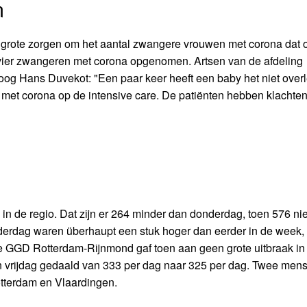
n
grote zorgen om het aantal zwangere vrouwen met corona dat 
r vier zwangeren met corona opgenomen. Artsen van de afdeling
oog Hans Duvekot: "Een paar keer heeft een baby het niet overl
ouw met corona op de intensive care. De patiënten hebben klachte
n de regio. Dat zijn er 264 minder dan donderdag, toen 576 n
erdag waren überhaupt een stuk hoger dan eerder in de week,
e GGD Rotterdam-Rijnmond gaf toen aan geen grote uitbraak in
an vrijdag gedaald van 333 per dag naar 325 per dag. Twee mens
otterdam en Vlaardingen.