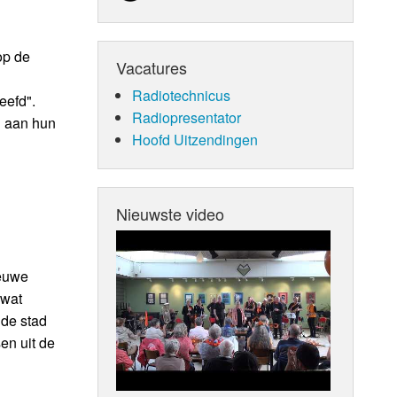
op de
Vacatures
Radiotechnicus
eefd".
Radiopresentator
n aan hun
Hoofd Uitzendingen
Nieuwste video
ieuwe
 wat
 de stad
en uit de