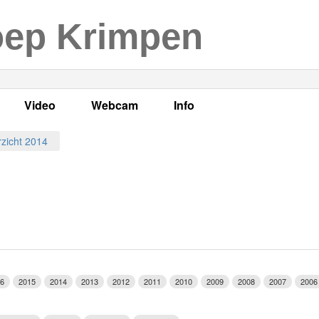
oep Krimpen
Video
Webcam
Info
s
en
LOK TV
Live webcam
Adres, telefoonnummer en
zicht 2014
enten
LOK TV live
Opnames webcam
Adverteren
mma's
Video Krimpen aan den IJssel
Persberichten
nboek
Bestuur
Vacatures
6
2015
2014
2013
2012
2011
2010
2009
2008
2007
2006
Programmabeleid Bepalen