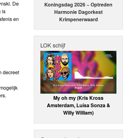
ynski. De
Koningsdag 2026 ~ Optreden
 is
Harmonie Dagorkest
afenis en
Krimpenerwaard
LOK schijf
n decreet
mogelijk
rs.
My oh my (Kris Kross
Amsterdam, Luísa Sonza &
Willy William)