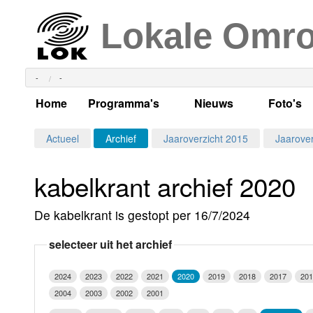
Lokale Omr
-
-
Home
Programma's
Nieuws
Foto's
Alle dagen
Actueel Lokaal Nieuw
Algeme
Actueel
Archief
Jaaroverzicht 2015
Jaarover
Weekschema
LOK nieuws
Evenem
kabelkrant archief 2020
Per dag
Kabelkrant
Progra
Maandag
De kabelkrant is gestopt per 16/7/2024
Alle programma's
Columns
Smoele
Dinsdag
selecteer uit het archief
Uitzending gemist?
RSS feed
Woensdag
2024
2023
2022
2021
2020
2019
2018
2017
201
Luister LOK Live
Donderdag
2004
2003
2002
2001