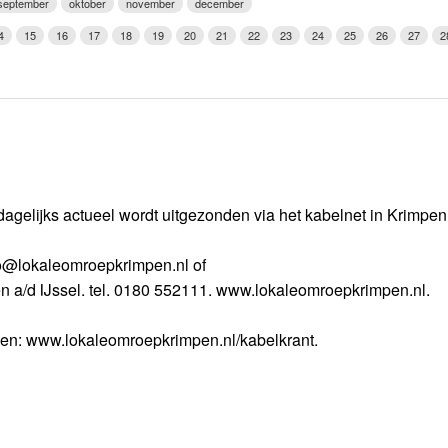
september
oktober
november
december
Weerman
4
15
16
17
18
19
20
21
22
23
24
25
26
27
2
Over Krimpen a/d IJssel
dagelijks actueel wordt uitgezonden via het kabelnet in Krimpe
nfo@lokaleomroepkrimpen.nl of
n a/d IJssel. tel. 0180 552111. www.lokaleomroepkrimpen.nl.
gen: www.lokaleomroepkrimpen.nl/kabelkrant.