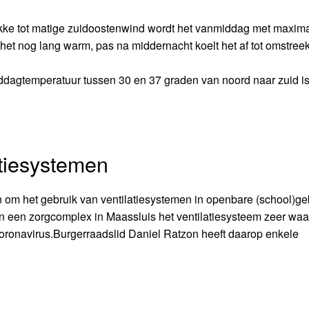
akke tot matige zuidoostenwind wordt het vanmiddag met maxima
 het nog lang warm, pas na middernacht koelt het af tot omstree
ddagtemperatuur tussen 30 en 37 graden van noord naar zuid is
tiesystemen
n om het gebruik van ventilatiesystemen in openbare (school)
 in een zorgcomplex in Maassluis het ventilatiesysteem zeer waar
 coronavirus.Burgerraadslid Daniel Ratzon heeft daarop enkele