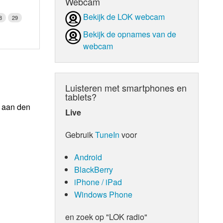
Webcam
Bekijk de LOK webcam
8
29
Bekijk de opnames van de
webcam
Luisteren met smartphones en
tablets?
n aan den
Live
Gebruik
TuneIn
voor
Android
BlackBerry
iPhone / iPad
Windows Phone
en zoek op "LOK radio"