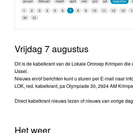
januari
februari
maart
april
mei
juni
juli
augustus
LOK schijf
Vrijdag
1
2
3
4
5
6
7
8
9
10
11
12
13
1
Oude LOK programma's
30
31
Zaterdag
Zondag
Vrijdag 7 augustus
Dit is de kabelkrant van de Lokale Omroep Krimpen die 
IJssel.
Nieuws en/of berichten kunt u sturen per E-mail naar i
LOK, red. kabelkrant, pa Olympiade 30, 2924 AM Krimpe
Direct kabelkrant nieuws lezen of nieuws van vorige da
Het weer