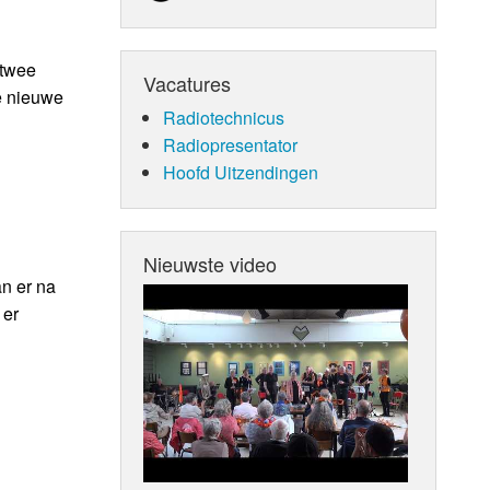
 twee
Vacatures
e nieuwe
Radiotechnicus
Radiopresentator
Hoofd Uitzendingen
Nieuwste video
an er na
 er