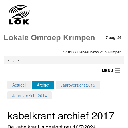
Lokale Omroep Krimpen
7 aug '26
17.8°C / Geheel bewolkt in Krimpen
-
-
MENU
Actueel
Archief
Jaaroverzicht 2015
Login
Jaaroverzicht 2014
Home
kabelkrant archief 2017
Programma's
De kabelkrant is gestopt per 16/7/2024