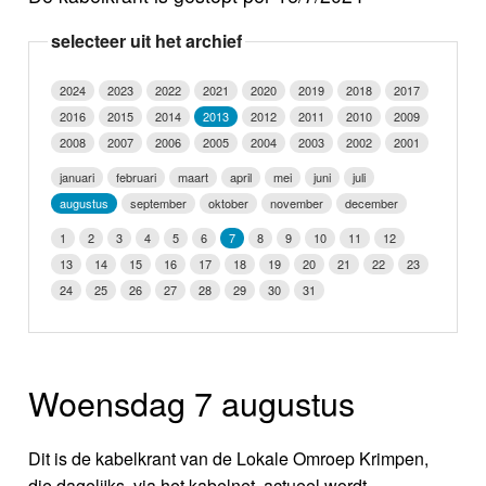
Nieuws
selecteer uit het archief
Foto's
2024
2023
2022
2021
2020
2019
2018
2017
2016
2015
2014
2013
2012
2011
2010
2009
Video
2008
2007
2006
2005
2004
2003
2002
2001
Webcam
januari
februari
maart
april
mei
juni
juli
augustus
september
oktober
november
december
Info
1
2
3
4
5
6
7
8
9
10
11
12
13
14
15
16
17
18
19
20
21
22
23
24
25
26
27
28
29
30
31
Woensdag 7 augustus
Dit is de kabelkrant van de Lokale Omroep Krimpen,
die dagelijks, via het kabelnet, actueel wordt