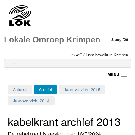
Lokale Omroep Krimpen
8 aug '26
25.4°C / Licht bewolkt in Krimpen
-
-
MENU
Actueel
Archief
Jaaroverzicht 2015
Login
Jaaroverzicht 2014
Home
kabelkrant archief 2013
Programma's
De kabelkrant is gestopt per 16/7/2024