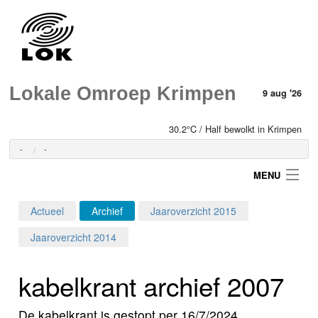
Lokale Omroep Krimpen
9 aug '26
30.2°C / Half bewolkt in Krimpen
-
-
MENU
Actueel
Archief
Jaaroverzicht 2015
Login
Jaaroverzicht 2014
Home
kabelkrant archief 2007
Programma's
De kabelkrant is gestopt per 16/7/2024