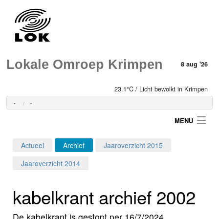
Lokale Omroep Krimpen
8 aug '26
23.1°C / Licht bewolkt in Krimpen
-
-
MENU
Actueel
Archief
Jaaroverzicht 2015
Login
Jaaroverzicht 2014
Home
kabelkrant archief 2002
Programma's
De kabelkrant is gestopt per 16/7/2024