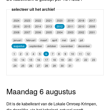
Nieuws
selecteer uit het archief
Foto's
2024
2023
2022
2021
2020
2019
2018
2017
2016
2015
2014
2013
2012
2011
2010
2009
Video
2008
2007
2006
2005
2004
2003
2002
2001
Webcam
januari
februari
maart
april
mei
juni
juli
augustus
september
oktober
november
december
Info
1
2
3
4
5
6
7
8
9
10
11
12
13
14
15
16
17
18
19
20
21
22
23
24
25
26
27
28
29
30
31
Maandag 6 augustus
Dit is de kabelkrant van de Lokale Omroep Krimpen,
die dagelijks, via het kabelnet, actueel wordt