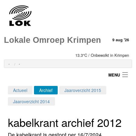
Lokale Omroep Krimpen
9 aug '26
13.3°C / Onbewolkt in Krimpen
-
-
MENU
Actueel
Archief
Jaaroverzicht 2015
Login
Jaaroverzicht 2014
Home
kabelkrant archief 2012
Programma's
De kabelkrant is gestopt per 16/7/2024