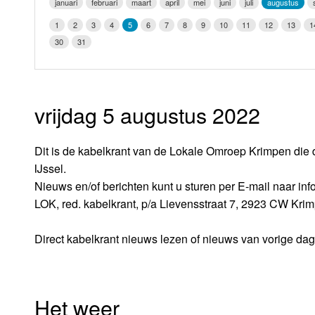
januari
februari
maart
april
mei
juni
juli
augustus
LOK schijf
Vrijdag
1
2
3
4
5
6
7
8
9
10
11
12
13
1
Oude LOK programma's
30
31
Zaterdag
Zondag
vrijdag 5 augustus 2022
Dit is de kabelkrant van de Lokale Omroep Krimpen die 
IJssel.
Nieuws en/of berichten kunt u sturen per E-mail naar i
LOK, red. kabelkrant, p/a Lievensstraat 7, 2923 CW Kri
Direct kabelkrant nieuws lezen of nieuws van vorige da
Het weer