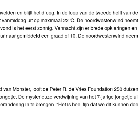
velden en blijft het droog. In de loop van de tweede helft van 
mt vanmiddag uit op maximaal 22°C. De noordwestenwind neemt 
navond is het eerst zonnig. Vannacht zijn er brede opklaringen en
uur naar gemiddeld een graad of 10. De noordwestenwind neemt 
d van Monster, looft de Peter R. de Vries Foundation 250 duize
 jongetje. De mysterieuze verdwijning van het 7-jarige jongetje ui
erandering in te brengen. "Het is heel fijn dat we dit kunnen doe