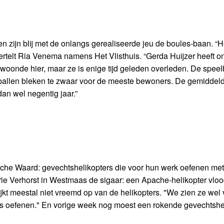
 zijn blij met de onlangs gerealiseerde jeu de boules-baan. “H
ertelt Ria Venema namens Het Vlisthuis. “Gerda Huijzer heeft o
oonde hier, maar ze is enige tijd geleden overleden. De speel
 ballen bleken te zwaar voor de meeste bewoners. De gemiddelde
dan wel negentig jaar.”
he Waard: gevechtshelikopters die voor hun werk oefenen met 
e Verhorst in Westmaas de sigaar: een Apache-helikopter vloo
ijkt meestal niet vreemd op van de helikopters. "We zien ze wel 
ns oefenen." En vorige week nog moest een rokende gevechtshe