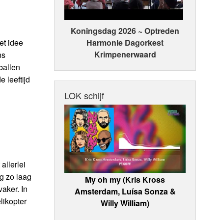
Koningsdag 2026 ~ Optreden
Harmonie Dagorkest
et idee
Krimpenerwaard
ns
ballen
 leeftijd
LOK schijf
allerlei
g zo laag
My oh my (Kris Kross
vaker. In
Amsterdam, Luísa Sonza &
likopter
Willy William)