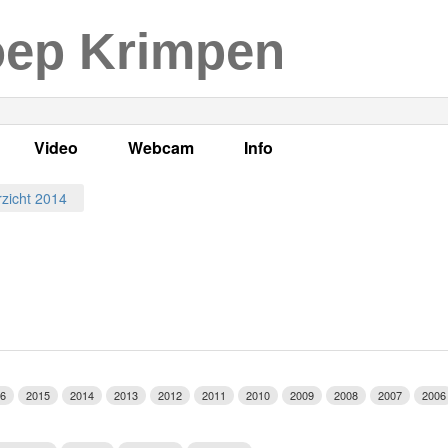
oep Krimpen
Video
Webcam
Info
s
en
LOK TV
Live webcam
Adres, telefoonnummer en
zicht 2014
enten
LOK TV live
Opnames webcam
Adverteren
mma's
Video Krimpen aan den IJssel
Persberichten
nboek
Bestuur
Vacatures
6
2015
2014
2013
2012
2011
2010
2009
2008
2007
2006
Programmabeleid Bepalen