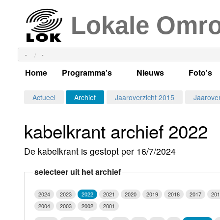
Lokale Omr
-
-
Home
Programma's
Nieuws
Foto's
Alle dagen
Actueel Lokaal Nieuw
Algeme
Actueel
Archief
Jaaroverzicht 2015
Jaarover
Weekschema
LOK nieuws
Evenem
kabelkrant archief 2022
Per dag
Kabelkrant
Progra
Maandag
De kabelkrant is gestopt per 16/7/2024
Alle programma's
Columns
Smoele
Dinsdag
selecteer uit het archief
Uitzending gemist?
RSS feed
Woensdag
2024
2023
2022
2021
2020
2019
2018
2017
201
Luister LOK Live
Donderdag
2004
2003
2002
2001