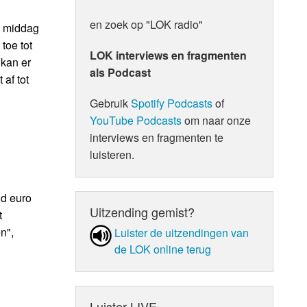
en zoek op "LOK radio"
de middag
toe tot
LOK interviews en fragmenten
 kan er
als Podcast
af tot
Gebruik
Spotify Podcasts
of
YouTube Podcasts
om naar onze
interviews en fragmenten te
luisteren.
nd euro
Uitzending gemist?
t
n",
Luister de uit­zen­din­gen van
de LOK online terug
Luister LIVE