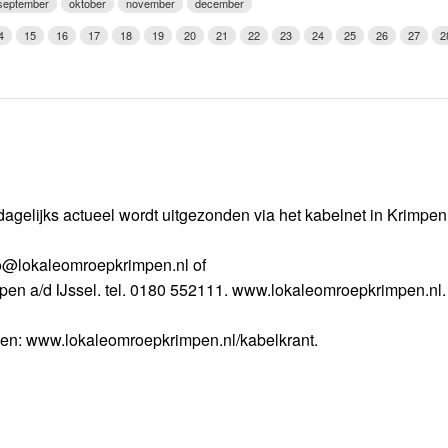
september
oktober
november
december
Weerman
4
15
16
17
18
19
20
21
22
23
24
25
26
27
2
Over Krimpen a/d IJssel
dagelijks actueel wordt uitgezonden via het kabelnet in Krimpe
nfo@lokaleomroepkrimpen.nl of
mpen a/d IJssel. tel. 0180 552111. www.lokaleomroepkrimpen.nl.
gen: www.lokaleomroepkrimpen.nl/kabelkrant.