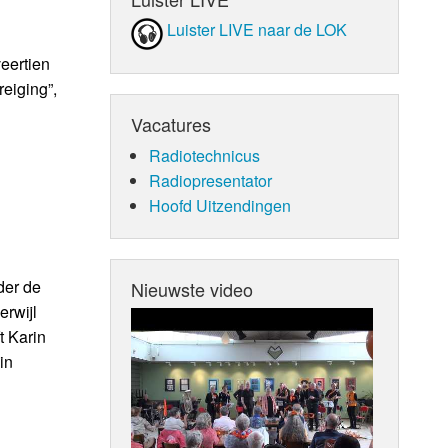
Luister LIVE naar de LOK
eertien
eiging”,
Vacatures
Radiotechnicus
Radiopresentator
Hoofd Uitzendingen
der de
Nieuwste video
rwijl
t Karin
in