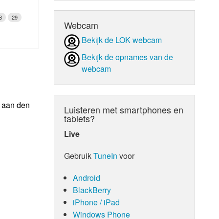
8
29
Webcam
Bekijk de LOK webcam
Bekijk de opnames van de
webcam
n aan den
Luisteren met smartphones en
tablets?
Live
Gebruik
TuneIn
voor
Android
BlackBerry
iPhone / iPad
Windows Phone