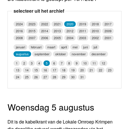
Nieuws
selecteer uit het archief
Foto's
2024
2023
2022
2021
2020
2019
2018
2017
2016
2015
2014
2013
2012
2011
2010
2009
Video
2008
2007
2006
2005
2004
2003
2002
2001
Webcam
januari
februari
maart
april
mei
juni
juli
augustus
september
oktober
november
december
Info
1
2
3
4
5
6
7
8
9
10
11
12
13
14
15
16
17
18
19
20
21
22
23
24
25
26
27
28
29
30
31
Woensdag 5 augustus
Dit is de kabelkrant van de Lokale Omroep Krimpen
die dagelijks actueel wordt uitgezonden via het