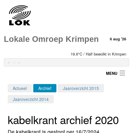
Lokale Omroep Krimpen
6 aug '26
19.6°C / Half bewolkt in Krimpen
-
-
MENU
Actueel
Archief
Jaaroverzicht 2015
Login
Jaaroverzicht 2014
Home
kabelkrant archief 2020
Programma's
De kabelkrant is gestopt per 16/7/2024