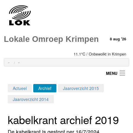
Lokale Omroep Krimpen
8 aug '26
11.1°C / Onbewolkt in Krimpen
-
-
MENU
Actueel
Archief
Jaaroverzicht 2015
Login
Jaaroverzicht 2014
Home
kabelkrant archief 2019
Programma's
De kabelkrant is gestopt per 16/7/2024