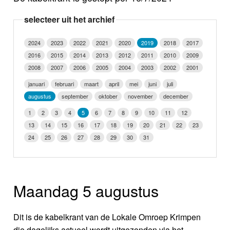
Nieuws
selecteer uit het archief
Foto's
2024
2023
2022
2021
2020
2019
2018
2017
2016
2015
2014
2013
2012
2011
2010
2009
Video
2008
2007
2006
2005
2004
2003
2002
2001
Webcam
januari
februari
maart
april
mei
juni
juli
augustus
september
oktober
november
december
Info
1
2
3
4
5
6
7
8
9
10
11
12
13
14
15
16
17
18
19
20
21
22
23
24
25
26
27
28
29
30
31
Maandag 5 augustus
Dit is de kabelkrant van de Lokale Omroep Krimpen
die dagelijks actueel wordt uitgezonden via het