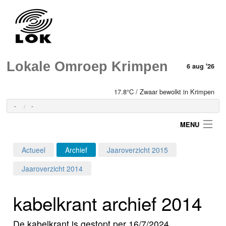
Lokale Omroep Krimpen
6 aug '26
17.8°C / Zwaar bewolkt in Krimpen
-
-
MENU
Actueel
Archief
Jaaroverzicht 2015
Login
Jaaroverzicht 2014
Home
kabelkrant archief 2014
Programma's
De kabelkrant is gestopt per 16/7/2024