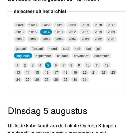
Nieuws
selecteer uit het archief
Foto's
2024
2023
2022
2021
2020
2019
2018
2017
2016
2015
2014
2013
2012
2011
2010
2009
Video
2008
2007
2006
2005
2004
2003
2002
2001
Webcam
januari
februari
maart
april
mei
juni
juli
augustus
september
oktober
november
december
Info
1
2
3
4
5
6
7
8
9
10
11
12
13
14
15
16
17
18
19
20
21
22
23
24
25
26
27
28
29
30
31
Dinsdag 5 augustus
Dit is de kabelkrant van de Lokale Omroep Krimpen
die dagelijks actueel wordt uitgezonden via het