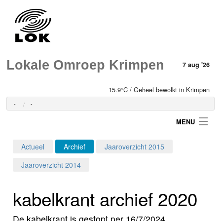
Lokale Omroep Krimpen
7 aug '26
15.9°C / Geheel bewolkt in Krimpen
-
-
MENU
Actueel
Archief
Jaaroverzicht 2015
Login
Jaaroverzicht 2014
Home
kabelkrant archief 2020
Programma's
De kabelkrant is gestopt per 16/7/2024