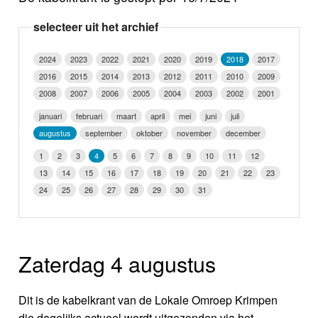
Nieuws
selecteer uit het archief
Foto's
2024
2023
2022
2021
2020
2019
2018
2017
2016
2015
2014
2013
2012
2011
2010
2009
Video
2008
2007
2006
2005
2004
2003
2002
2001
Webcam
januari
februari
maart
april
mei
juni
juli
augustus
september
oktober
november
december
Info
1
2
3
4
5
6
7
8
9
10
11
12
13
14
15
16
17
18
19
20
21
22
23
24
25
26
27
28
29
30
31
Zaterdag 4 augustus
Dit is de kabelkrant van de Lokale Omroep Krimpen
die dagelijks actueel wordt uitgezonden via het