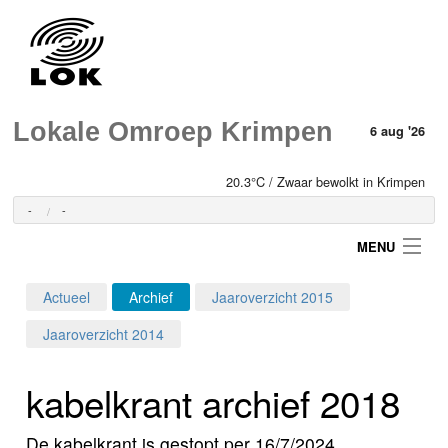
Lokale Omroep Krimpen
6 aug '26
20.3°C / Zwaar bewolkt in Krimpen
-
-
MENU
Actueel
Archief
Jaaroverzicht 2015
Login
Jaaroverzicht 2014
Home
kabelkrant archief 2018
Programma's
De kabelkrant is gestopt per 16/7/2024