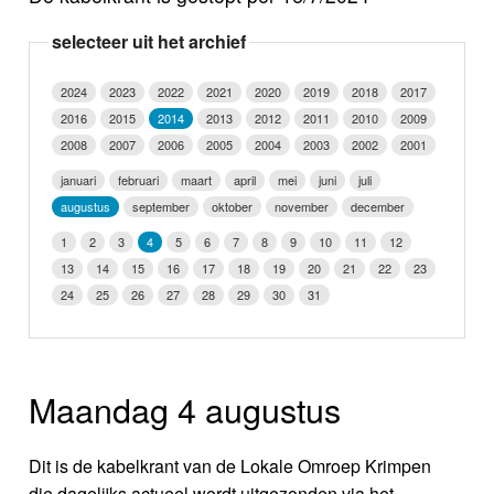
Nieuws
selecteer uit het archief
Foto's
2024
2023
2022
2021
2020
2019
2018
2017
2016
2015
2014
2013
2012
2011
2010
2009
Video
2008
2007
2006
2005
2004
2003
2002
2001
Webcam
januari
februari
maart
april
mei
juni
juli
augustus
september
oktober
november
december
Info
1
2
3
4
5
6
7
8
9
10
11
12
13
14
15
16
17
18
19
20
21
22
23
24
25
26
27
28
29
30
31
Maandag 4 augustus
Dit is de kabelkrant van de Lokale Omroep Krimpen
die dagelijks actueel wordt uitgezonden via het