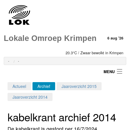
Lokale Omroep Krimpen
6 aug '26
20.3°C / Zwaar bewolkt in Krimpen
-
-
MENU
Actueel
Archief
Jaaroverzicht 2015
Login
Jaaroverzicht 2014
Home
kabelkrant archief 2014
Programma's
De kabelkrant is gestopt per 16/7/2024