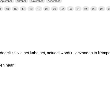
september
oktober
november
december
Weerman
4
15
16
17
18
19
20
21
22
23
24
25
26
27
2
Over Krimpen a/d IJssel
dagelijks, via het kabelnet, actueel wordt uitgezonden in Krimp
ren naar: