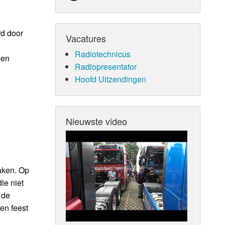
rd door
Vacatures
Radiotechnicus
een
Radiopresentator
Hoofd Uitzendingen
Nieuwste video
aken. Op
ie niet
 de
en feest