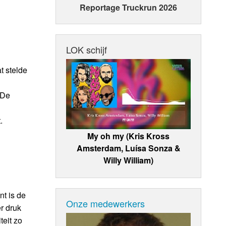
Reportage Truckrun 2026
LOK schijf
t stelde
 De
.
My oh my (Kris Kross
Amsterdam, Luísa Sonza &
Willy William)
t is de
Onze medewerkers
r druk
teit zo