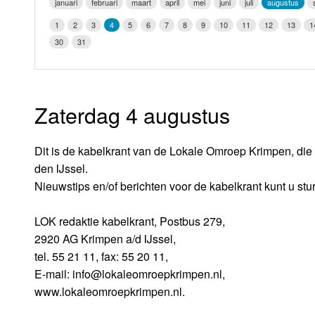
januari
februari
maart
april
mei
juni
juli
augustus
LOK schijf
Vrijdag
1
2
3
4
5
6
7
8
9
10
11
12
13
1
Oude LOK programma's
30
31
Zaterdag
Zondag
Zaterdag 4 augustus
Dit is de kabelkrant van de Lokale Omroep Krimpen, die 
den IJssel.
Nieuwstips en/of berichten voor de kabelkrant kunt u stu
LOK redaktie kabelkrant, Postbus 279,
2920 AG Krimpen a/d IJssel,
tel. 55 21 11, fax: 55 20 11,
E-mail: info@lokaleomroepkrimpen.nl,
www.lokaleomroepkrimpen.nl.