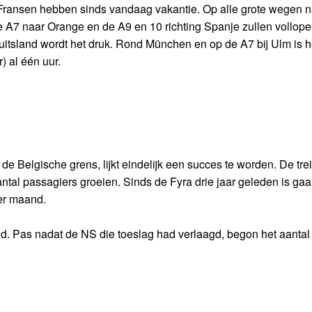
n Fransen hebben sinds vandaag vakantie. Op alle grote wegen n
e A7 naar Orange en de A9 en 10 richting Spanje zullen vollop
Duitsland wordt het druk. Rond München en op de A7 bij Ulm is h
) al één uur.
e Belgische grens, lijkt eindelijk een succes te worden. De tre
ntal passagiers groeien. Sinds de Fyra drie jaar geleden is gaan
per maand.
d. Pas nadat de NS die toeslag had verlaagd, begon het aantal 