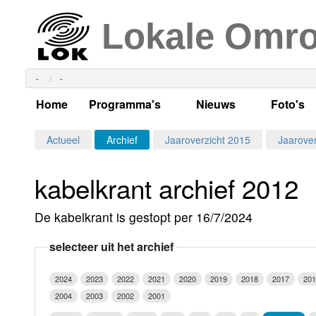
Lokale Omr
-
-
Home
Programma's
Nieuws
Foto's
Alle dagen
Actueel Lokaal Nieuw
Algeme
Actueel
Archief
Jaaroverzicht 2015
Jaarover
Weekschema
LOK nieuws
Evenem
kabelkrant archief 2012
Per dag
Kabelkrant
Progra
Maandag
De kabelkrant is gestopt per 16/7/2024
Alle programma's
Columns
Smoele
Dinsdag
selecteer uit het archief
Uitzending gemist?
RSS feed
Woensdag
2024
2023
2022
2021
2020
2019
2018
2017
201
Luister LOK Live
Donderdag
2004
2003
2002
2001