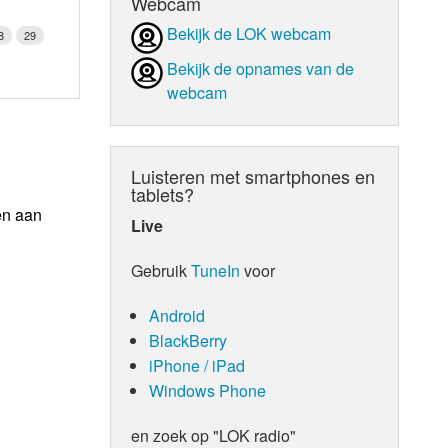
Webcam
Bekijk de LOK webcam
8
29
Bekijk de opnames van de
webcam
Luisteren met smartphones en
tablets?
en aan
Live
Gebruik
TuneIn
voor
Android
BlackBerry
iPhone / iPad
Windows Phone
en zoek op "LOK radio"