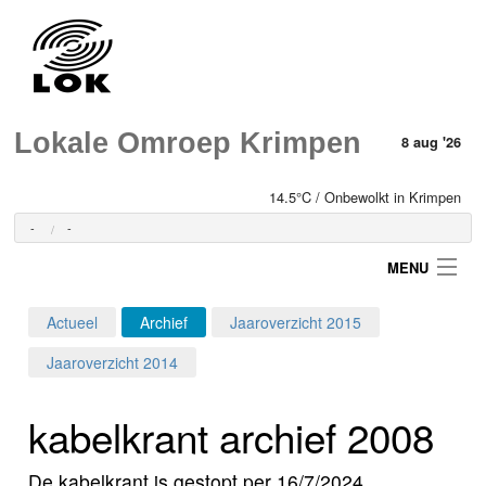
Lokale Omroep Krimpen
8 aug '26
14.5°C / Onbewolkt in Krimpen
-
-
MENU
Actueel
Archief
Jaaroverzicht 2015
Login
Jaaroverzicht 2014
Home
kabelkrant archief 2008
Programma's
De kabelkrant is gestopt per 16/7/2024