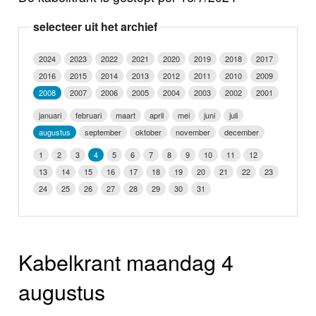
Nieuws
selecteer uit het archief
Foto's
2024
2023
2022
2021
2020
2019
2018
2017
2016
2015
2014
2013
2012
2011
2010
2009
Video
2008
2007
2006
2005
2004
2003
2002
2001
Webcam
januari
februari
maart
april
mei
juni
juli
augustus
september
oktober
november
december
Info
1
2
3
4
5
6
7
8
9
10
11
12
13
14
15
16
17
18
19
20
21
22
23
24
25
26
27
28
29
30
31
Kabelkrant maandag 4
augustus