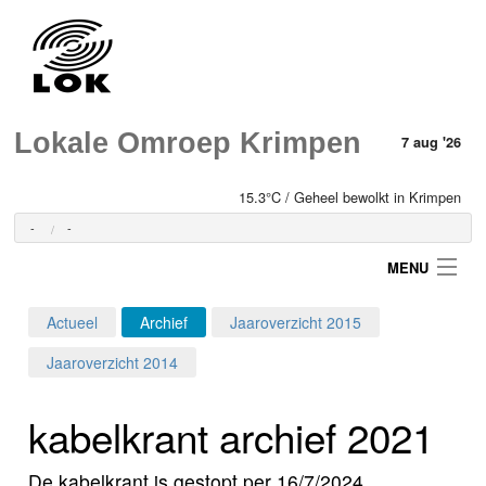
Lokale Omroep Krimpen
7 aug '26
15.3°C / Geheel bewolkt in Krimpen
-
-
MENU
Actueel
Archief
Jaaroverzicht 2015
Login
Jaaroverzicht 2014
Home
kabelkrant archief 2021
Programma's
De kabelkrant is gestopt per 16/7/2024