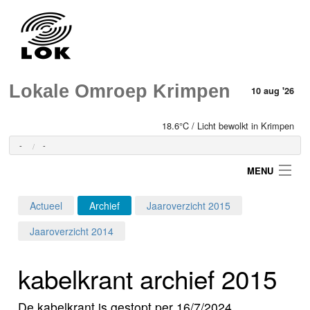
Lokale Omroep Krimpen
10 aug '26
18.6°C / Licht bewolkt in Krimpen
-
-
MENU
Actueel
Archief
Jaaroverzicht 2015
Login
Jaaroverzicht 2014
Home
kabelkrant archief 2015
Programma's
De kabelkrant is gestopt per 16/7/2024