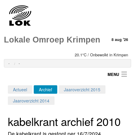
Lokale Omroep Krimpen
8 aug '26
20.1°C / Onbewolkt in Krimpen
-
-
MENU
Actueel
Archief
Jaaroverzicht 2015
Login
Jaaroverzicht 2014
Home
kabelkrant archief 2010
Programma's
De kabelkrant is gestopt per 16/7/2024