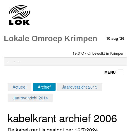
Lokale Omroep Krimpen
10 aug '26
19.3°C / Onbewolkt in Krimpen
-
-
MENU
Actueel
Archief
Jaaroverzicht 2015
Login
Jaaroverzicht 2014
Home
kabelkrant archief 2006
Programma's
De kabelkrant is gestopt per 16/7/2024