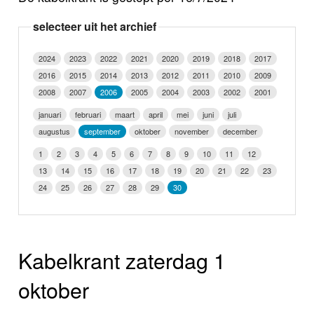
Nieuws
selecteer uit het archief
Foto's
2024
2023
2022
2021
2020
2019
2018
2017
2016
2015
2014
2013
2012
2011
2010
2009
Video
2008
2007
2006
2005
2004
2003
2002
2001
Webcam
januari
februari
maart
april
mei
juni
juli
augustus
september
oktober
november
december
Vacatures
1
2
3
4
5
6
7
8
9
10
11
12
13
14
15
16
17
18
19
20
21
22
23
Info
24
25
26
27
28
29
30
Kabelkrant zaterdag 1
oktober