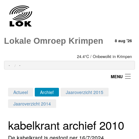
Lokale Omroep Krimpen
8 aug '26
24.4°C / Onbewolkt in Krimpen
-
-
MENU
Actueel
Archief
Jaaroverzicht 2015
Login
Jaaroverzicht 2014
Home
kabelkrant archief 2010
Programma's
De kabelkrant is gestopt per 16/7/2024