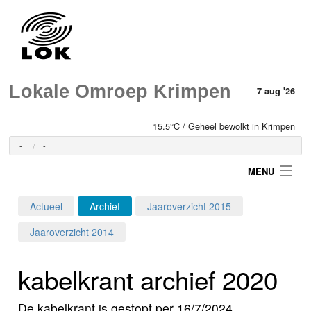
Lokale Omroep Krimpen
7 aug '26
15.5°C / Geheel bewolkt in Krimpen
-
-
MENU
Actueel
Archief
Jaaroverzicht 2015
Login
Jaaroverzicht 2014
Home
kabelkrant archief 2020
Programma's
De kabelkrant is gestopt per 16/7/2024